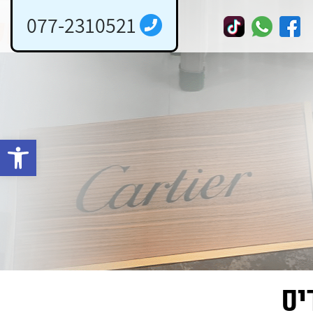
077-2310521
פתח 
יס