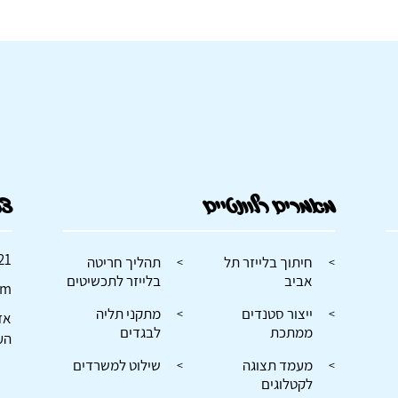
מאמרים רלוונטיים
צר
21
חיתוך בלייזר תל
תהליך חריטה
אביב
בלייזר לתכשיטים
om
ייצור סטנדים
מתקני תליה
אז
ממתכת
לבגדים
הע
מעמד תצוגה
שילוט למשרדים
לקטלוגים