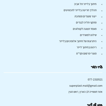
חיתוך בלייזר תל אביב
תהליך חריטה בלייזר לתכשיטים
ייצור סטנדים ממתכת
מתקני תליה לבגדים
מעמד תצוגה לקטלוגים
שילוט למשרדים
היתרונות של חיתוך אלומיניום בלייזר
ריהוט בחיתוך לייזר
מוצרי פרסום וקד"מ
צרו קשר
077-2310521
superplast.mail@gmail.com
אזור תעשייה לב הארץ, ראש העין
עשו לנו לייק