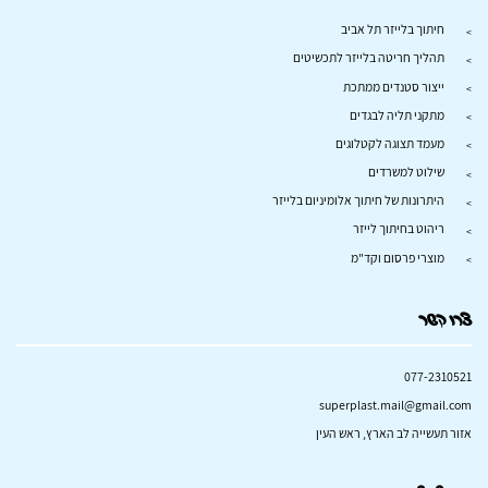
חיתוך בלייזר תל אביב
תהליך חריטה בלייזר לתכשיטים
ייצור סטנדים ממתכת
מתקני תליה לבגדים
מעמד תצוגה לקטלוגים
שילוט למשרדים
היתרונות של חיתוך אלומיניום בלייזר
ריהוט בחיתוך לייזר
מוצרי פרסום וקד"מ
צרו קשר
077-2310521
superplast.mail@gmail.com
אזור תעשייה לב הארץ, ראש העין