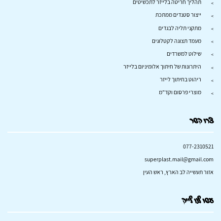
תהליך חריטה בלייזר לתכשיטים
ייצור סטנדים ממתכת
מתקני תליה לבגדים
מעמד תצוגה לקטלוגים
שילוט למשרדים
היתרונות של חיתוך אלומיניום בלייזר
ריהוט בחיתוך לייזר
מוצרי פרסום וקד"מ
צרו קשר
077-2310521
superplast.mail@gmail.com
אזור תעשייה לב הארץ, ראש העין
עשו לנו לייק