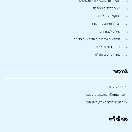
תהליך חריטה בלייזר לתכשיטים
ייצור סטנדים ממתכת
מתקני תליה לבגדים
מעמד תצוגה לקטלוגים
שילוט למשרדים
היתרונות של חיתוך אלומיניום בלייזר
ריהוט בחיתוך לייזר
מוצרי פרסום וקד"מ
צרו קשר
077-2310521
superplast.mail@gmail.com
אזור תעשייה לב הארץ, ראש העין
עשו לנו לייק