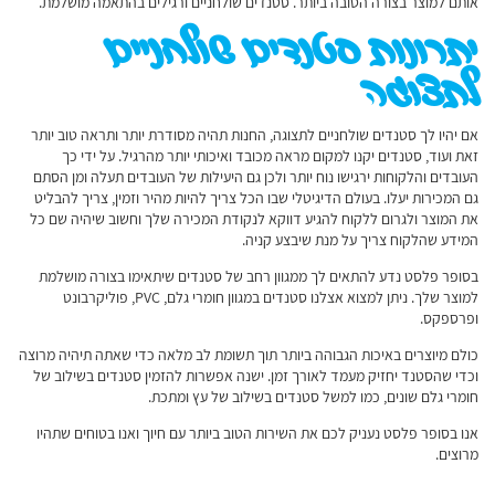
אותם למוצר בצורה הטובה ביותר. סטנדים שולחניים ורגילים בהתאמה מושלמת.
יתרונות סטנדים שולחניים
לתצוגה
אם יהיו לך סטנדים שולחניים לתצוגה, החנות תהיה מסודרת יותר ותראה טוב יותר
זאת ועוד, סטנדים יקנו למקום מראה מכובד ואיכותי יותר מהרגיל. על ידי כך
העובדים והלקוחות ירגישו נוח יותר ולכן גם היעילות של העובדים תעלה ומן הסתם
גם המכירות יעלו. בעולם הדיגיטלי שבו הכל צריך להיות מהיר וזמין, צריך להבליט
את המוצר ולגרום ללקוח להגיע דווקא לנקודת המכירה שלך וחשוב שיהיה שם כל
המידע שהלקוח צריך על מנת שיבצע קניה.
בסופר פלסט נדע להתאים לך ממגוון רחב של סטנדים שיתאימו בצורה מושלמת
למוצר שלך. ניתן למצוא אצלנו סטנדים במגוון חומרי גלם, PVC, פוליקרבונט
ופרספקס.
כולם מיוצרים באיכות הגבוהה ביותר תוך תשומת לב מלאה כדי שאתה תיהיה מרוצה
וכדי שהסטנד יחזיק מעמד לאורך זמן. ישנה אפשרות להזמין סטנדים בשילוב של
חומרי גלם שונים, כמו למשל סטנדים בשילוב של עץ ומתכת.
אנו בסופר פלסט נעניק לכם את השירות הטוב ביותר עם חיוך ואנו בטוחים שתהיו
מרוצים.