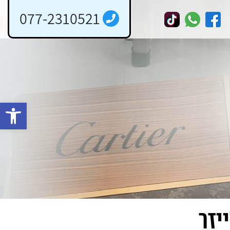
077-2310521
פתח 
יזר