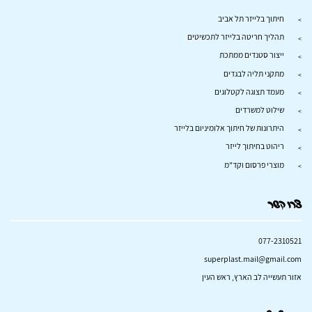
חיתוך בלייזר תל אביב
תהליך חריטה בלייזר לתכשיטים
ייצור סטנדים ממתכת
מתקני תליה לבגדים
מעמד תצוגה לקטלוגים
שילוט למשרדים
היתרונות של חיתוך אלומיניום בלייזר
ריהוט בחיתוך לייזר
מוצרי פרסום וקד"מ
צרו קשר
077-2310521
superplast.mail@gmail.com
אזור תעשייה לב הארץ, ראש העין