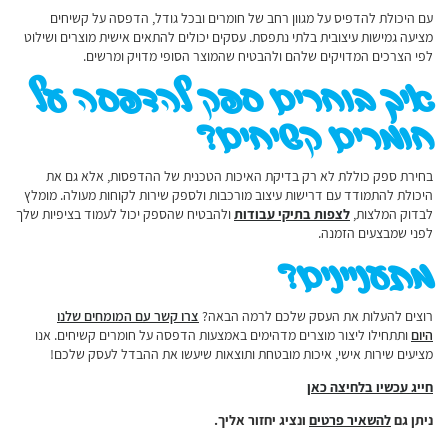
עם היכולת להדפיס על מגוון רחב של חומרים ובכל גודל, הדפסה על קשיחים
מציעה גמישות עיצובית בלתי נתפסת. עסקים יכולים להתאים אישית מוצרים ושילוט
לפי הצרכים המדויקים שלהם ולהבטיח שהמוצר הסופי מדויק ומרשים.
איך בוחרים ספק להדפסה על
חומרים קשיחים?
בחירת ספק כוללת לא רק בדיקת האיכות הטכנית של ההדפסות, אלא גם את
היכולת להתמודד עם דרישות עיצוב מורכבות ולספק שירות לקוחות מעולה. מומלץ
לבדוק המלצות,
לצפות בתיקי עבודות
ולהבטיח שהספק יכול לעמוד בציפיות שלך
לפני שמבצעים הזמנה.
מתעניינים?
רוצים להעלות את העסק שלכם לרמה הבאה?
צרו קשר עם המומחים שלנו
היום
ותתחילו ליצור מוצרים מדהימים באמצעות הדפסה על חומרים קשיחים. אנו
מציעים שירות אישי, איכות מובטחת ותוצאות שיעשו את ההבדל לעסק שלכם!
חייג עכשיו בלחיצה כאן
ניתן גם
להשאיר פרטים
ונציג יחזור אליך.